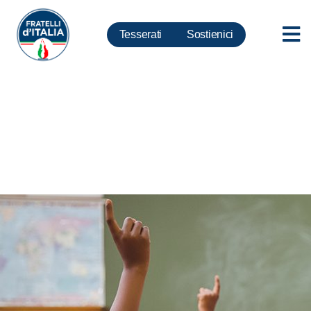
Tesserati
Sostienici
Scuola: consenso informato
successo FdI, libertà educativa
spetta a famiglie