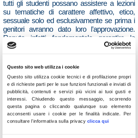
tutti gli studenti possano assistere a lezioni
su tematiche di carattere affettivo, etico,
sessuale solo ed esclusivamente se prima i
genitori avranno dato loro l’approvazione.
Reputo infatti fondamentale garantire la
libertà educativa delle famiglie e la massima
trasparenza possibile rispetto all’offerta
formativa che la scuola predispone per i
Questo sito web utilizza i cookie
ragazzi. I genitori hanno il sacrosanto diritto
Questo sito utilizza cookie tecnici e di profilazione propri
di esseri partecipi ad ogni scelta educativa e
e di richieste parti per le sue funzioni funzionali e inviati di
affettiva, fatta a scuola, che riguarda i propri
pubblicità, contenuti e servizi più vicini ai tuoi gusti e
figli. Grazie al governo Meloni, introduciamo
interessi.
Chiudendo questo messaggio, scorrendo
finalmente una norma di buonsenso che
questa pagina o cliccando qualunque suo elemento
acconsenti usare i cookie per le finalità indicate.
Per
tutelerà i nostri ragazzi da teorie troppo
consultare l'informativa sulla privacy
clicca qui
spesso ideologiche e divisive, garantendo,
con un patto tra Stato, scuola e genitori, il