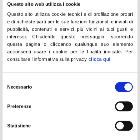
Questo sito web utilizza i cookie
Questo sito utilizza cookie tecnici e di profilazione propri
“Agghiaccianti le frasi di Pasquale del Prete,
e di richieste parti per le sue funzioni funzionali e inviati di
vicesegretario provinciale a Napoli del partito di
pubblicità, contenuti e servizi più vicini ai tuoi gusti e
Calenda e candidato alla Camera dei Deputati, che
interessi.
Chiudendo questo messaggio, scorrendo
rivendica con fierezza di essere camorrista. “Fiero di
questa pagina o cliccando qualunque suo elemento
essere camorrista” è l’immonda, impudica, indegna,
acconsenti usare i cookie per le finalità indicate.
Per
immorale frase. Con la mafia non possono esistere zone
consultare l'informativa sulla privacy
clicca qui
grigie: Calenda rimuova subito Del Prete da
vicesegretario provinciale, inviti […]
Selezione
Rifiuti nucleari, Rotelli (FdI):
Necessario
del
Bloccare il decreto Calenda,
consenso
Preferenze
difendere la Tuscia
“Mi batterò con ogni forza contro l’eventuale scelta di
Statistiche
riunire le scorie radioattive sul litorale viterbese” lo