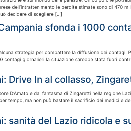
istorazione e sul mondo delle palestre. Un colpo che potreb
prese dell’intrattenimento le perdite stimate sono di 470 mil
ò decidere di scegliere […]
Campania sfonda i 1000 contag
lcuna strategia per combattere la diffusione dei contagi. P
 contagi giornalieri la situazione sarebbe stata fuori contro
i: Drive In al collasso, Zingar
re D’Amato e dal fantasma di Zingaretti nella regione Lazio i
i per tempo, ma non può bastare il sacrificio dei medici e de
: sanità del Lazio ridicola e s