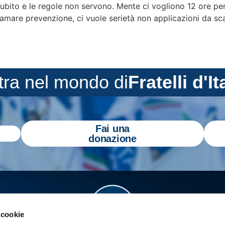
 subito e le regole non servono. Mente ci vogliono 12 ore pe
mare prevenzione, ci vuole serietà non applicazioni da scar
tra nel mondo di
Fratelli d'It
Fai una
donazione
 cookie