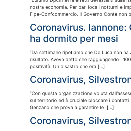
“L’ultimo Dpcm avrà effetti devastanti sulla r
nostra economia. Per bar, locali notturni e im
Fipe-Confcommercio. Il Governo Conte non pu
Coronavirus. Iannone: 
ha dormito per mesi
“Da settimane ripetiamo che De Luca non ha a
risultato. Aveva detto che raggiungendo i 1000
positività. Un disastro che era […]
Coronavirus, Silvestron
“Con questa organizzazione voluta dall’assesso
sul territorio ed è cruciale bloccare i contatt
Genzano che prova a garantire le […]
Coronavirus, Silvestroni