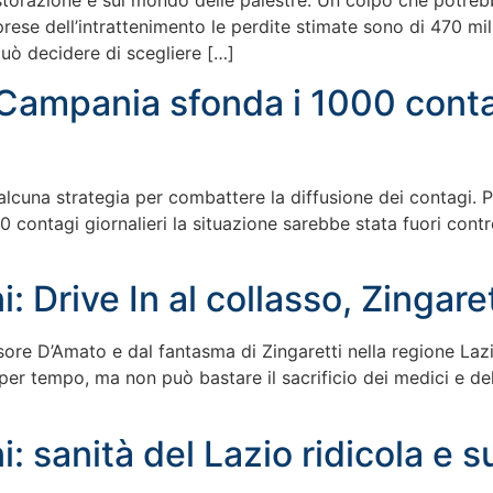
istorazione e sul mondo delle palestre. Un colpo che potreb
prese dell’intrattenimento le perdite stimate sono di 470 mil
ò decidere di scegliere […]
Campania sfonda i 1000 contag
lcuna strategia per combattere la diffusione dei contagi. P
 contagi giornalieri la situazione sarebbe stata fuori contro
i: Drive In al collasso, Zingar
re D’Amato e dal fantasma di Zingaretti nella regione Lazio i
i per tempo, ma non può bastare il sacrificio dei medici e de
: sanità del Lazio ridicola e s