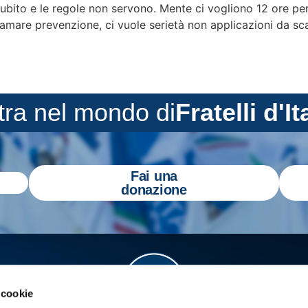
 subito e le regole non servono. Mente ci vogliono 12 ore pe
mare prevenzione, ci vuole serietà non applicazioni da scar
tra nel mondo di
Fratelli d'It
Fai una
donazione
 cookie