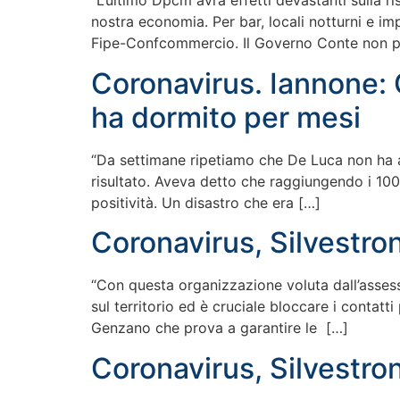
“L’ultimo Dpcm avrà effetti devastanti sulla r
nostra economia. Per bar, locali notturni e im
Fipe-Confcommercio. Il Governo Conte non pu
Coronavirus. Iannone: 
ha dormito per mesi
“Da settimane ripetiamo che De Luca non ha a
risultato. Aveva detto che raggiungendo i 1000
positività. Un disastro che era […]
Coronavirus, Silvestron
“Con questa organizzazione voluta dall’assesso
sul territorio ed è cruciale bloccare i contatt
Genzano che prova a garantire le […]
Coronavirus, Silvestroni