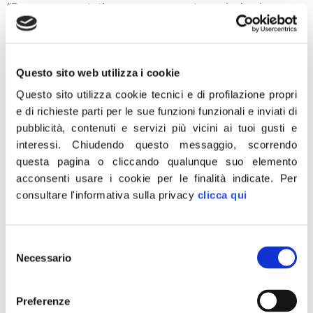
“Dopo essere stati vergognosamente esclusi nel
decreto Rilancio dal contributo a fondo perduto,
praticamente unici fra le partite Iva, i professionisti
ordinistici non hanno ancora neppure ricevuto, alla fine
Questo sito web utilizza i cookie
di luglio, il bonus di mille euro del mese di maggio.
Chiediamo al ministero del Lavoro di dare immediato
Questo sito utilizza cookie tecnici e di profilazione propri
riscontro e risposta ai milioni di professionisti […]
e di richieste parti per le sue funzioni funzionali e inviati di
pubblicità, contenuti e servizi più vicini ai tuoi gusti e
Fase 3, Lollobrigida: Non
interessi.
Chiudendo questo messaggio, scorrendo
voteremo scostamento
questa pagina o cliccando qualunque suo elemento
acconsenti usare i cookie per le finalità indicate.
Per
bilancio a scatola chiusa
consultare l'informativa sulla privacy
clicca qui
(video)
Selezione
“Fratelli d’Italia non voterà nulla a scatola chiusa
Necessario
del
rendendosi complice di nuovi sprechi e di
consenso
indebitamento pubblico. Pretendiamo di sapere dal
Governo come intende spendere le risorse per
Preferenze