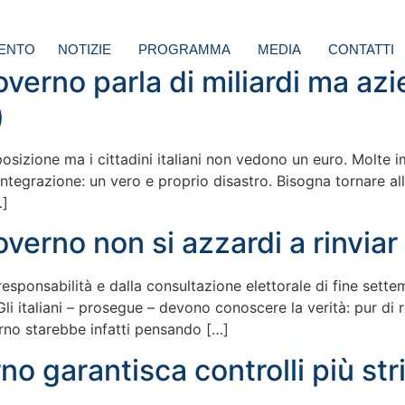
ENTO
NOTIZIE
PROGRAMMA
MEDIA
CONTATTI
overno parla di miliardi ma az
)
posizione ma i cittadini italiani non vedono un euro. Molte im
egrazione: un vero e proprio disastro. Bisogna tornare alle e
…]
overno non si azzardi a rinviar
esponsabilità e dalla consultazione elettorale di fine settem
Gli italiani – prosegue – devono conoscere la verità: pur di r
rno starebbe infatti pensando […]
o garantisca controlli più str