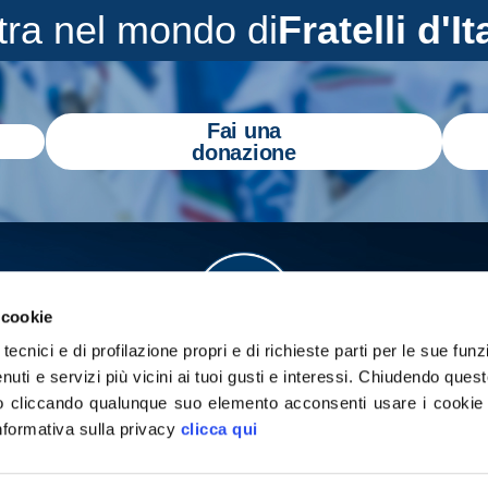
tra nel mondo di
Fratelli d'It
Fai una
donazione
 cookie
tecnici e di profilazione propri e di richieste parti per le sue funz
enuti e servizi più vicini ai tuoi gusti e interessi.
Chiudendo quest
 cliccando qualunque suo elemento acconsenti usare i cookie pe
informativa sulla privacy
clicca qui
a
Gazzetta Tricolore
per tenerti aggiornato