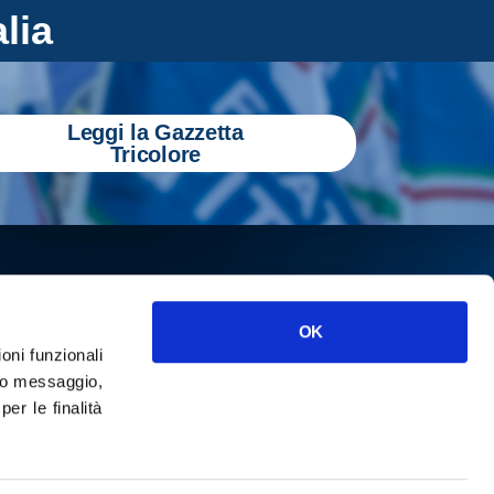
alia
Leggi la Gazzetta
Tricolore
OK
ioni funzionali
o messaggio,
r le finalità
ISCRIVITI