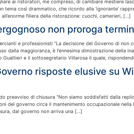
gliare ai ristoratori, me compreso, di cambiare mestiere lasc
 un tema così drammatico, che ricordo alla ‘ignorante’ rapp
 all’enorme filiera della ristorazione: cuochi, camerieri, […]
ergognoso non proroga termini
rcianti e professionisti “La decisione del Governo di non 
so dalla maggioranza, è l’ennesima dimostrazione della inaf
 Gualtieri e il sottosegretario Villarosa il quale, rispondend
Governo risposte elusive su W
o preavviso di chiusura “Non siamo soddisfatti dalla replic
zioni del governo circa il mantenimento occupazionale nella
sura, dal governo non arriva una […]