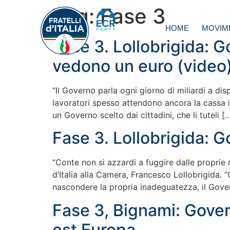
Tag:
Fase 3
HOME
MOVIM
Fase 3. Lollobrigida: G
vedono un euro (video
“Il Governo parla ogni giorno di miliardi a dis
lavoratori spesso attendono ancora la cassa int
un Governo scelto dai cittadini, che li tuteli [
Fase 3. Lollobrigida: G
“Conte non si azzardi a fuggire dalle proprie r
d’Italia alla Camera, Francesco Lollobrigida. “
nascondere la propria inadeguatezza, il Gove
Fase 3, Bignami: Govern
est Europa