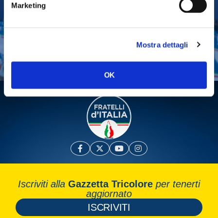
Marketing
Tesserati
Fai una donazione
Mostra dettagli
Leggi la Gazzetta Tricolore
OK
Iscriviti alla
Gazzetta Tricolore
per tenerti
aggiornato
ISCRIVITI