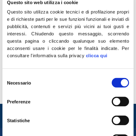
Questo sito web utilizza i cookie
Questo sito utilizza cookie tecnici e di profilazione propri
e di richieste parti per le sue funzioni funzionali e inviati di
pubblicità, contenuti e servizi più vicini ai tuoi gusti e
interessi.
Chiudendo questo messaggio, scorrendo
questa pagina o cliccando qualunque suo elemento
acconsenti usare i cookie per le finalità indicate.
Per
“Secondo il Report 2024 di Europol, nell’Ue sono state
consultare l'informativa sulla privacy
clicca qui
identificate 821 delle più pericolose reti criminali
internazionali, di cui più di 400 agiscono nel traffico di
droga. Il rafforzamento della rete illegale è determinato,
Selezione
da una parte, dal rapido sviluppo di nuovi processi
Necessario
del
chimici che potenziano gli stupefacenti in circolazione,
consenso
dall’altra, dalle nuove strategie di […]
Preferenze
Entra nel mondo di
Fratelli d'Italia
Statistiche