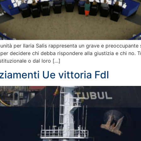
unità per Ilaria Salis rappresenta un grave e preoccupante st
 per decidere chi debba rispondere alla giustizia e chi no. T
stituzionale o dal loro […]
ziamenti Ue vittoria FdI