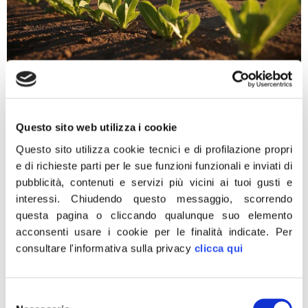
“C’è una parte dell’Ue che sembra vivere su un altro
pianeta perché è pregiudizialmente contro l’opera
dell’uomo. Abbiamo un’Europa praticamente in fiamme a
Questo sito web utilizza i cookie
causa delle scelte scellerate fatte contro gli agricoltori,
contro chi produce lavoro. Si cerca d’indebolire un
Questo sito utilizza cookie tecnici e di profilazione propri
continente a vantaggio di altri Paesi extraeuropei che
e di richieste parti per le sue funzioni funzionali e inviati di
invece inquinano più di noi. Continuando a vessare […]
pubblicità, contenuti e servizi più vicini ai tuoi gusti e
interessi.
Chiudendo questo messaggio, scorrendo
La carne coltivata è un
questa pagina o cliccando qualunque suo elemento
potenziale pericolo
acconsenti usare i cookie per le finalità indicate.
Per
consultare l'informativa sulla privacy
clicca qui
Selezione