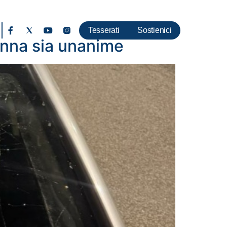
Tesserati
Sostienici
anna sia unanime