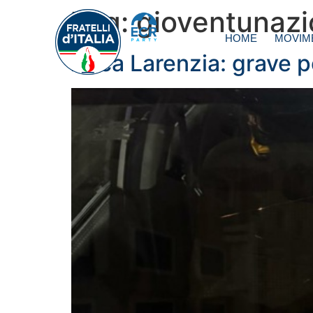
Tag:
gioventunazi
HOME
MOVIM
Acca Larenzia: grave p