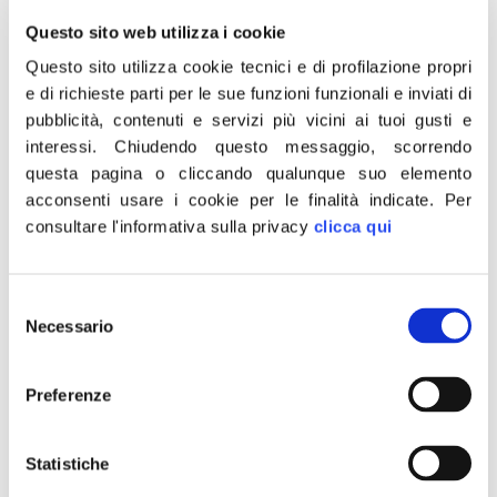
tecnici che intendono […]
Questo sito web utilizza i cookie
Giustizia: da toghe rosse
Questo sito utilizza cookie tecnici e di profilazione propri
sentenze ideologiche,
e di richieste parti per le sue funzioni funzionali e inviati di
pubblicità, contenuti e servizi più vicini ai tuoi gusti e
riforma è urgente
interessi.
Chiudendo questo messaggio, scorrendo
questa pagina o cliccando qualunque suo elemento
acconsenti usare i cookie per le finalità indicate.
Per
consultare l'informativa sulla privacy
clicca qui
Selezione
Necessario
del
consenso
Preferenze
Statistiche
“Le solite toghe rosse continuano a remare contro il