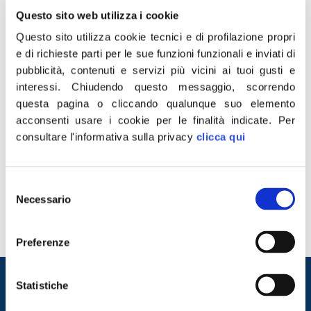
Questo sito web utilizza i cookie
Questo sito utilizza cookie tecnici e di profilazione propri
e di richieste parti per le sue funzioni funzionali e inviati di
pubblicità, contenuti e servizi più vicini ai tuoi gusti e
interessi.
Chiudendo questo messaggio, scorrendo
questa pagina o cliccando qualunque suo elemento
acconsenti usare i cookie per le finalità indicate.
Per
consultare l'informativa sulla privacy
clicca qui
“L’ISIS ha rivendicato l’attentato di Capodanno a
Istanbul contro “la Turchia apostata e serva dei crociati”.
Mi chiedo, perché i terroristi fanno alla Turchia queste
Selezione
accuse solo ora che ha trovato un accordo con la
Necessario
del
Russia per combattere il Califfato e non le sono mai
consenso
state mosse negli anni in cui ha partecipato alla
“coalizione […]
Preferenze
Entra nel mondo di
Statistiche
Fratelli d'Italia