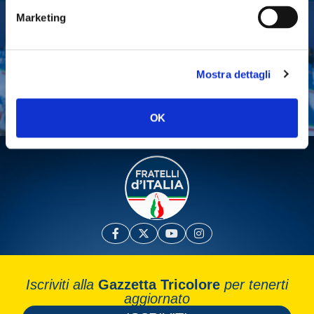
Marketing
Tesserati
Fai una donazione
Mostra dettagli
Leggi la Gazzetta Tricolore
OK
Iscriviti alla
Gazzetta Tricolore
per tenerti
aggiornato