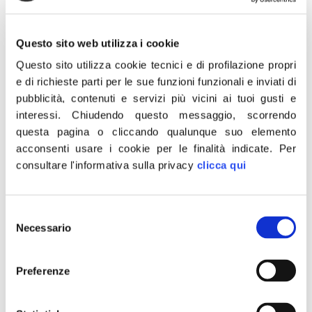
mentre opposizione si
divide governo lo ha
Questo sito web utilizza i cookie
aumentato con taglio
Questo sito utilizza cookie tecnici e di profilazione propri
cuneo
e di richieste parti per le sue funzioni funzionali e inviati di
pubblicità, contenuti e servizi più vicini ai tuoi gusti e
interessi.
Chiudendo questo messaggio, scorrendo
questa pagina o cliccando qualunque suo elemento
acconsenti usare i cookie per le finalità indicate.
Per
consultare l'informativa sulla privacy
clicca qui
Selezione
Necessario
del
consenso
Preferenze