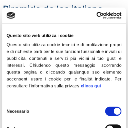
Piramide de los italiano,
Menia contro
l’abbattimento:
Questo sito web utilizza i cookie
interrogazione a
Questo sito utilizza cookie tecnici e di profilazione propri
Sangiuliano e Crosetto
e di richieste parti per le sue funzioni funzionali e inviati di
pubblicità, contenuti e servizi più vicini ai tuoi gusti e
interessi.
Chiudendo questo messaggio, scorrendo
questa pagina o cliccando qualunque suo elemento
acconsenti usare i cookie per le finalità indicate.
Per
consultare l'informativa sulla privacy
clicca qui
Selezione
Necessario
del
consenso