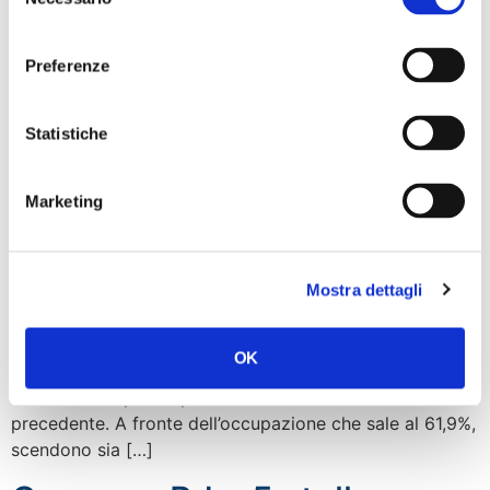
del
consenso
Preferenze
Statistiche
Marketing
“Sale l’occupazione, scende ancora la disoccupazione:
Mostra dettagli
anche oggi arrivano dei numeri che stracciano i peggiori
auspici delle opposizioni che speravano in un futuro
catastrofico per l’Italia guidata dal governo Meloni. A
OK
dicembre 2023 l’Istat ha registrato un aumento di
456mila occupati rispetto al dicembre dell’anno
precedente. A fronte dell’occupazione che sale al 61,9%,
scendono sia […]