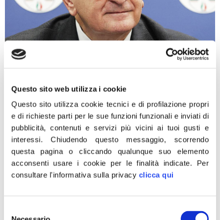
Ancora una volta il Pd usa espressioni che nulla hanno a
che fare con la dialettica e la critica politica. Le parole
del presidente della regione Campania, Vincenzo De
Questo sito web utilizza i cookie
Luca, che parla di un governo “di disturbati mentali”
Questo sito utilizza cookie tecnici e di profilazione propri
sono gravi, diffamanti, arrivando a tacciare il governo di
e di richieste parti per le sue funzioni funzionali e inviati di
“delinquenza politica”. Quelle di De Luca sono
pubblicità, contenuti e servizi più vicini ai tuoi gusti e
affermazioni […]
interessi.
Chiudendo questo messaggio, scorrendo
Istat: occupazione record,
questa pagina o cliccando qualunque suo elemento
acconsenti usare i cookie per le finalità indicate.
Per
stracciati auspici Pd e M5s
consultare l'informativa sulla privacy
clicca qui
Selezione
Necessario