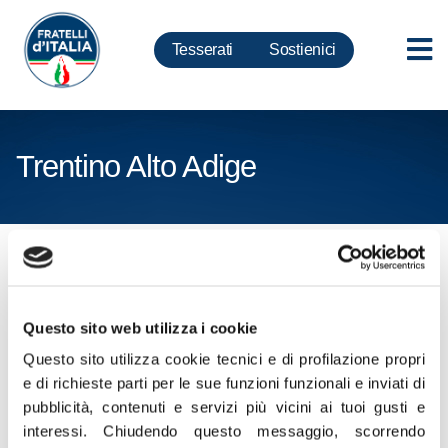
Tesserati
Sostienici
Trentino Alto Adige
Cliccare sui seguenti link per
scaricare CV e CP in formato
ZIP
Questo sito web utilizza i cookie
Questo sito utilizza cookie tecnici e di profilazione propri
Certificati Penali e Curriculum Vitae
e di richieste parti per le sue funzioni funzionali e inviati di
pubblicità, contenuti e servizi più vicini ai tuoi gusti e
MERANO
interessi.
Chiudendo questo messaggio, scorrendo