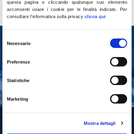
questa pagina o cliccando qualunque suo elemento
acconsenti usare i cookie per le finalità indicate.
Per
consultare l'informativa sulla privacy
clicca qui
Entra nel mondo di
Selezione
Fratelli d'Italia
Necessario
del
consenso
Preferenze
Tesserati
Fai una donazione
Statistiche
Leggi la Gazzetta Tricolore
Marketing
Mostra dettagli