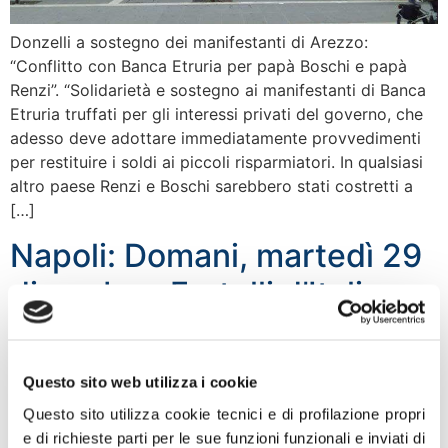
Donzelli a sostegno dei manifestanti di Arezzo:
“Conflitto con Banca Etruria per papà Boschi e papà
Renzi”. “Solidarietà e sostegno ai manifestanti di Banca
Etruria truffati per gli interessi privati del governo, che
adesso deve adottare immediatamente provvedimenti
per restituire i soldi ai piccoli risparmiatori. In qualsiasi
altro paese Renzi e Boschi sarebbero stati costretti a
[…]
Napoli: Domani, martedì 29
dicembre, Fratelli d’Italia –
An presenta alla stampa il
suo calendario 2016
Questo sito web utilizza i cookie
Questo sito utilizza cookie tecnici e di profilazione propri
e di richieste parti per le sue funzioni funzionali e inviati di