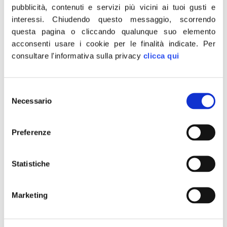
pubblicità, contenuti e servizi più vicini ai tuoi gusti e
interessi.
Chiudendo questo messaggio, scorrendo
questa pagina o cliccando qualunque suo elemento
acconsenti usare i cookie per le finalità indicate.
Per
consultare l'informativa sulla privacy
clicca qui
Selezione
Anche quest’anno si rinnova la tradizione del calendario
Necessario
del
di Fratelli d’Italia – Alleanza Nazionale. Il partito guidato
consenso
da Giorgia Meloni terrà domani, martedì 29 dicembre,
alle ore 12.00 c/o la sede di Fratelli d’Italia – An Napoli
Preferenze
(centro direzionale, Isola F4, 13° piano)la presentazione
del calendario 2016. L’iniziativa rappresenterà
Statistiche
l’occasione per fare un resoconto sulle […]
Nuvola Fuksas, Rampelli:
Marketing
Troppo ci è costata