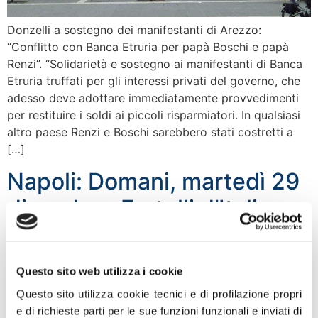
Donzelli a sostegno dei manifestanti di Arezzo:
“Conflitto con Banca Etruria per papà Boschi e papà
Renzi”. “Solidarietà e sostegno ai manifestanti di Banca
Etruria truffati per gli interessi privati del governo, che
adesso deve adottare immediatamente provvedimenti
per restituire i soldi ai piccoli risparmiatori. In qualsiasi
altro paese Renzi e Boschi sarebbero stati costretti a
[…]
Napoli: Domani, martedì 29
dicembre, Fratelli d’Italia –
An presenta alla stampa il
suo calendario 2016
Questo sito web utilizza i cookie
Questo sito utilizza cookie tecnici e di profilazione propri
e di richieste parti per le sue funzioni funzionali e inviati di