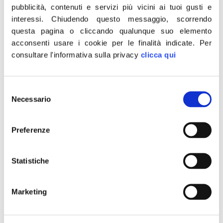
pubblicità, contenuti e servizi più vicini ai tuoi gusti e
interessi.
Chiudendo questo messaggio, scorrendo
questa pagina o cliccando qualunque suo elemento
acconsenti usare i cookie per le finalità indicate.
Per
consultare l'informativa sulla privacy
clicca qui
Selezione
Anche quest’anno si rinnova la tradizione del calendario
Necessario
del
di Fratelli d’Italia – Alleanza Nazionale. Il partito guidato
consenso
da Giorgia Meloni terrà domani, martedì 29 dicembre,
alle ore 12.00 c/o la sede di Fratelli d’Italia – An Napoli
Preferenze
(centro direzionale, Isola F4, 13° piano)la presentazione
del calendario 2016. L’iniziativa rappresenterà
Statistiche
l’occasione per fare un resoconto sulle […]
Nuvola Fuksas, Rampelli:
Marketing
Troppo ci è costata