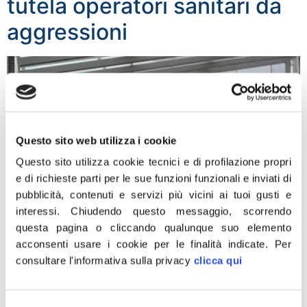
tutela operatori sanitari da
aggressioni
Questo sito web utilizza i cookie
Questo sito utilizza cookie tecnici e di profilazione propri
e di richieste parti per le sue funzioni funzionali e inviati di
pubblicità, contenuti e servizi più vicini ai tuoi gusti e
interessi.
Chiudendo questo messaggio, scorrendo
questa pagina o cliccando qualunque suo elemento
acconsenti usare i cookie per le finalità indicate.
Per
consultare l'informativa sulla privacy
clicca qui
“Grazie al governo Meloni finalmente vengono
introdotte nuove misure urgenti per il contrasto alla
violenza contro gli operatori sanitari. Con il via libera al