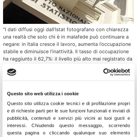
“I dati diffusi oggi dall’Istat fotografano con chiarezza
una realtà che solo chi è in malafede può continuare a
negare: in Italia cresce il lavoro, aumenta l’occupazione
stabile e diminuisce l’inattività. Il tasso di occupazione
ha raggiunto il 62,7%: il livello più alto mai registrato da
quando esistono le rilevazioni trimestrali, dal 2004.
Rispetto al […]
Mascherine fasulle:
Questo sito web utilizza i cookie
pagamento avvenuto prima
Questo sito utilizza cookie tecnici e di profilazione propri
dei controlli di idoneità
e di richieste parti per le sue funzioni funzionali e inviati di
pubblicità, contenuti e servizi più vicini ai tuoi gusti e
interessi.
Chiudendo questo messaggio, scorrendo
“In commissione Covid la seconda parte dell’esame
questa pagina o cliccando qualunque suo elemento