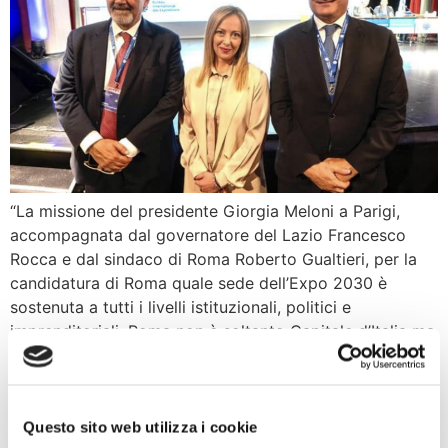
“La missione del presidente Giorgia Meloni a Parigi,
accompagnata dal governatore del Lazio Francesco
Rocca e dal sindaco di Roma Roberto Gualtieri, per la
candidatura di Roma quale sede dell’Expo 2030 è
sostenuta a tutti i livelli istituzionali, politici e
imprenditoriali. Roma non è soltanto Capitale d’Italia ma
nel contesto internazionale rappresenta la culla della
[…]
Pedroni, Rampelli: l’Italia
Questo sito web utilizza i cookie