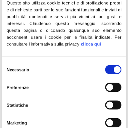
perde un poeta, noi
Questo sito utilizza cookie tecnici e di profilazione propri
e di richieste parti per le sue funzioni funzionali e inviati di
perdiamo un fratello
pubblicità, contenuti e servizi più vicini ai tuoi gusti e
interessi.
Chiudendo questo messaggio, scorrendo
questa pagina o cliccando qualunque suo elemento
acconsenti usare i cookie per le finalità indicate.
Per
consultare l'informativa sulla privacy
clicca qui
Selezione
Necessario
del
consenso
Preferenze
Statistiche
“Siamo profondamente addolorati per l’improvvisa
scomparsa di Massimo Pedroni, intellettuale, scrittore,
Marketing
poeta già componente del Cda del Teatro di Roma e