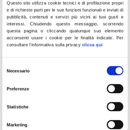
perde un poeta, noi
Questo sito utilizza cookie tecnici e di profilazione propri
e di richieste parti per le sue funzioni funzionali e inviati di
perdiamo un fratello
pubblicità, contenuti e servizi più vicini ai tuoi gusti e
interessi.
Chiudendo questo messaggio, scorrendo
questa pagina o cliccando qualunque suo elemento
acconsenti usare i cookie per le finalità indicate.
Per
consultare l'informativa sulla privacy
clicca qui
Selezione
Necessario
del
consenso
Preferenze
Statistiche
“Siamo profondamente addolorati per l’improvvisa
scomparsa di Massimo Pedroni, intellettuale, scrittore,
Marketing
poeta già componente del Cda del Teatro di Roma e