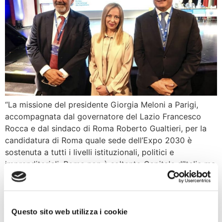
“La missione del presidente Giorgia Meloni a Parigi,
accompagnata dal governatore del Lazio Francesco
Rocca e dal sindaco di Roma Roberto Gualtieri, per la
candidatura di Roma quale sede dell’Expo 2030 è
sostenuta a tutti i livelli istituzionali, politici e
imprenditoriali. Roma non è soltanto Capitale d’Italia ma
nel contesto internazionale rappresenta la culla della
[…]
Pedroni, Rampelli: l’Italia
Questo sito web utilizza i cookie