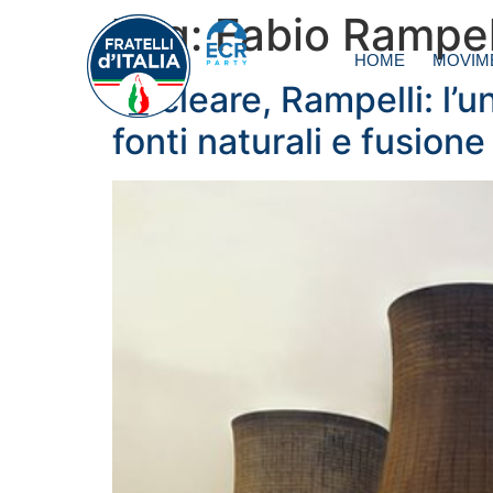
Tag:
Fabio Rampel
HOME
MOVIM
Nucleare, Rampelli: l’u
fonti naturali e fusione