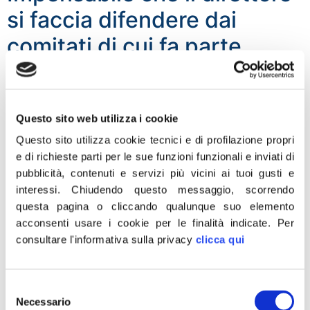
si faccia difendere dai
comitati di cui fa parte
“Non ho mai scritto di voler cacciare il Direttore Greco
del Museo egizio, è semplicemente una fake news
costruita ad arte da alcune agenzie che già avevano
Questo sito web utilizza i cookie
battuto la mia dichiarazione in modo corretto. Per il
Questo sito utilizza cookie tecnici e di profilazione propri
resto, criticare una scelta gestionale di un direttore il cui
e di richieste parti per le sue funzioni funzionali e inviati di
stipendio è pagato sì da una Fondazione, ma il […]
pubblicità, contenuti e servizi più vicini ai tuoi gusti e
Museo egizio, Rampelli:
interessi.
Chiudendo questo messaggio, scorrendo
questa pagina o cliccando qualunque suo elemento
Dirigenti Mibact facciano il
acconsenti usare i cookie per le finalità indicate.
Per
loro lavoro
consultare l'informativa sulla privacy
clicca qui
“Il ministro Franceschini non ha niente da dire in merito
Selezione
alla debordante dichiarazione di alcuni dirigenti del
Necessario
del