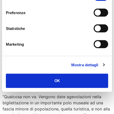
Mibact? Promuovere politiche culturali non consente
consenso
loro di entrare nell’agone politico con affermazioni che
esulano dal loro compito. Se vogliono fare politica,
Preferenze
liberi di farlo ma non dietro una scrivania e pagati dagli
italiani”. È quanto dichiara il […]
Statistiche
Museo egizio, Murgia:
Spiacevole intromissione
Marketing
del Ministero durante la
campagna elettorale di
Mostra dettagli
Giorgia Meloni, qualcosa
OK
non va
“Qualcosa non va. Vengono date agevolazioni nella
bigliettazione in un importante polo museale ad una
fascia minore di popolazione, quella turistica, e non alla