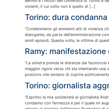
Bernini e i rettori dell’Università di Torino e
violenti, il cui volto non è quello di […]
Torino: dura condanna 
“Condanniamo gli ennesimi atti di violenza ch
dialogante, da parte dell’amministrazione comu
simili episodi. Questa volta, le vittime di que
Ramy: manifestazione d
“La sinistra prenda le distanze dai facinorosi
maggior rigore verso chi sta intentando una ve
posizioni che tentano di coprire politicament
Torino: giornalista agg
“Esprimo la mia solidarietà al giornalista Andr
condanno con fermezza e per il quale mi augur
chiesto al ministro dell’Interno Piantedosi di 