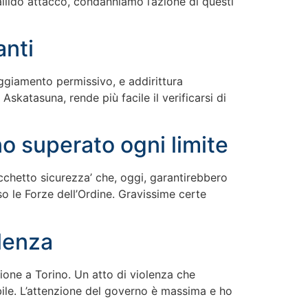
quallido attacco, condanniamo l’azione di questi
anti
ggiamento permissivo, e addirittura
katasuna, rende più facile il verificarsi di
o superato ogni limite
acchetto sicurezza’ che, oggi, garantirebbero
so le Forze dell’Ordine. Gravissime certe
olenza
sione a Torino. Un atto di violenza che
bile. L’attenzione del governo è massima e ho