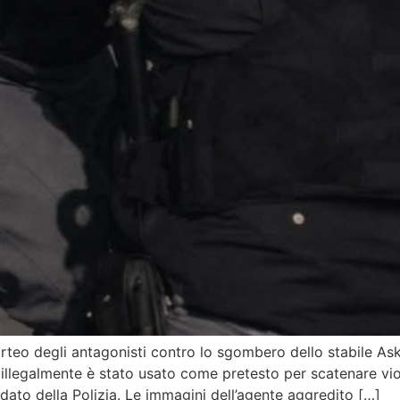
rteo degli antagonisti contro lo sgombero dello stabile As
llegalmente è stato usato come pretesto per scatenare viol
ndato della Polizia. Le immagini dell’agente aggredito […]