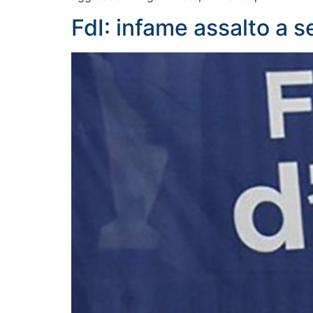
FdI: infame assalto a 