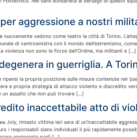
 del Politecnico. Nel dare solidarietà ai bersagli di questo s
per aggressione a nostri milit
e nuovamente vedono come teatro la città di Torino. L’atte
nale di centrosinistra con il mondo dell’estremismo, come As
sta violenza non sono le Forze dell’Ordine, ma militanti e […]
egenera in guerriglia. A Torin
 e ripensi la propria posizione sulle misure contenute nel ‘p
ra e propria strategia di attacco violento e discredito ver
e un assalto che non può trovare […]
redito inaccettabile atto di vi
ea Joly, rimasto vittima ieri sera di un’inaccettabile aggres
o i responsabili siano individuati il più rapidamente possi
essere aggiornata sugli […]