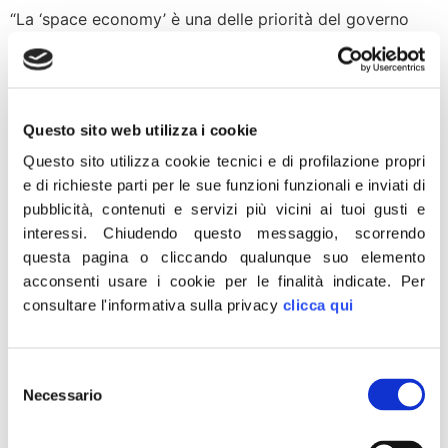
“La ‘space economy’ è una delle priorità del governo
italiano e lo dimostrano non solo gli investimenti
previsti da qui al 2026 che ammontano a 7,3 miliardi ma
anche la legge ad hoc che è stata presentata e che è
ora all’attenzione del Parlamento, che riempie un vuoto
Questo sito web utilizza i cookie
normativo nella giurisprudenza dell’economia dello
Questo sito utilizza cookie tecnici e di profilazione propri
spazio. L’Italia […]
e di richieste parti per le sue funzioni funzionali e inviati di
Lampedusa: con governo
pubblicità, contenuti e servizi più vicini ai tuoi gusti e
interessi.
Chiudendo questo messaggio, scorrendo
centrodestra immigrazione
questa pagina o cliccando qualunque suo elemento
non più fuori controllo
acconsenti usare i cookie per le finalità indicate.
Per
consultare l'informativa sulla privacy
clicca qui
Selezione
Necessario
del
consenso