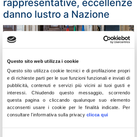
rappresentative, eccellenze
danno lustro a Nazione
Questo sito web utilizza i cookie
Questo sito utilizza cookie tecnici e di profilazione propri
e di richieste parti per le sue funzioni funzionali e inviati di
pubblicità, contenuti e servizi più vicini ai tuoi gusti e
interessi.
Chiudendo questo messaggio, scorrendo
questa pagina o cliccando qualunque suo elemento
acconsenti usare i cookie per le finalità indicate.
Per
consultare l'informativa sulla privacy
clicca qui
“La nomina dei nuovi Cavalieri del Lavoro rappresenta il
giusto riconoscimento all’eccellenza, al sacrificio e alla
capacità d’impresa che rendono grande l’Italia nel
Selezione