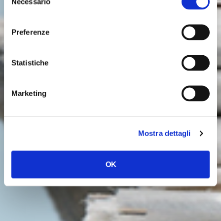
ULTIME NOTIZIE
Necessario
del
consenso
Preferenze
Statistiche
Marketing
Mostra dettagli
OK