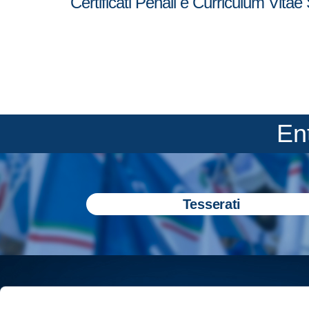
Certificati Penali e Curriculum Vit
En
Tesserati