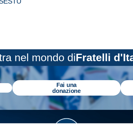
ae SESTU
tra nel mondo di
Fratelli d'It
Fai una
donazione