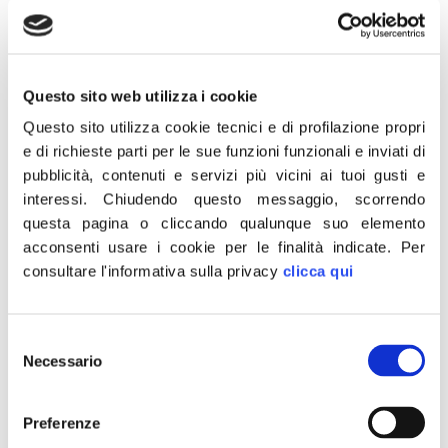
PADOVA
Certificati Penali e Curriculum Vitae SANTA
MARIA DI SALA
Questo sito web utilizza i cookie
Certificati Penali e Curriculum Vitae THIENE
Questo sito utilizza cookie tecnici e di profilazione propri
e di richieste parti per le sue funzioni funzionali e inviati di
Certificati Penali e Curriculum Vitae
pubblicità, contenuti e servizi più vicini ai tuoi gusti e
VERONA I CIRC.
interessi.
Chiudendo questo messaggio, scorrendo
questa pagina o cliccando qualunque suo elemento
Certificati Penali e Curriculum Vitae
acconsenti usare i cookie per le finalità indicate.
Per
VERONA II CIRC.
consultare l'informativa sulla privacy
clicca qui
Certificati Penali e Curriculum Vitae
VERONA III CIRC.
Selezione
Necessario
del
Certificati Penali e Curriculum Vitae
consenso
VERONA IV CIRC.
Preferenze