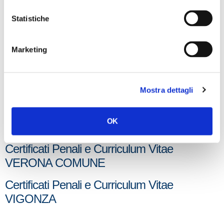
Certificati Penali e Curriculum Vitae
VERONA V CIRC.
Statistiche
Certificati Penali e Curriculum Vitae
Marketing
VERONA VI CIRC.
Certificati Penali e Curriculum Vitae
VERONA VII CIRC.
Mostra dettagli
Certificati Penali e Curriculum Vitae
OK
VERONA VIII CIRC.
Certificati Penali e Curriculum Vitae
VERONA COMUNE
Certificati Penali e Curriculum Vitae
VIGONZA