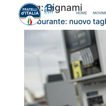
Tag:
Bignami
HOME
MOVIM
Carburante: nuovo tagli