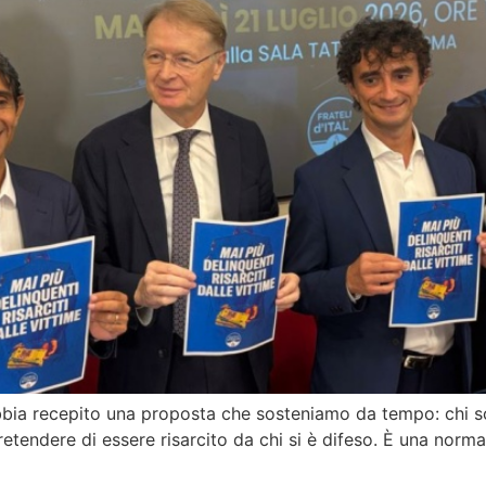
o abbia recepito una proposta che sosteniamo da tempo: chi 
 pretendere di essere risarcito da chi si è difeso. È una nor